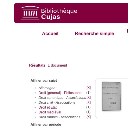
Accueil
Recherche simple
Résultats
1
document
Affiner par sujet
[X]
•
Allemagne
(1)
•
Droit (général) - Philosophie
[X]
•
Droit canonique - Associations
[X]
•
Droit civil - Associations
(1)
•
Droit et Etat
(1)
•
Droit médiéval
[X]
•
Droit romain - Associations
Affiner par période