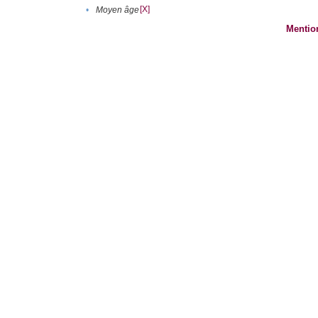
[X]
•
Moyen âge
Mentio