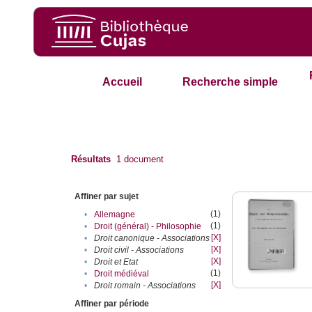
Accueil
Recherche simple
Résultats
1
document
Affiner par sujet
(1)
•
Allemagne
(1)
•
Droit (général) - Philosophie
[X]
•
Droit canonique - Associations
[X]
•
Droit civil - Associations
[X]
•
Droit et Etat
(1)
•
Droit médiéval
[X]
•
Droit romain - Associations
Affiner par période