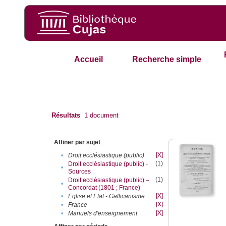
Accueil
Recherche simple
Résultats
1
document
Affiner par sujet
[X]
•
Droit ecclésiastique (public)
(1)
Droit ecclésiastique (public) -
•
Sources
(1)
Droit ecclésiastique (public) –
•
Concordat (1801 ; France)
[X]
•
Eglise et Etat - Gallicanisme
[X]
•
France
[X]
•
Manuels d'enseignement