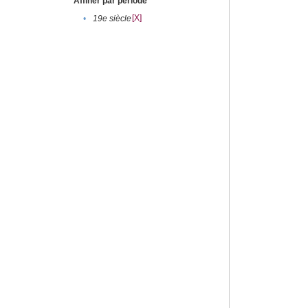
Affiner par période
[X]
•
19e siècle