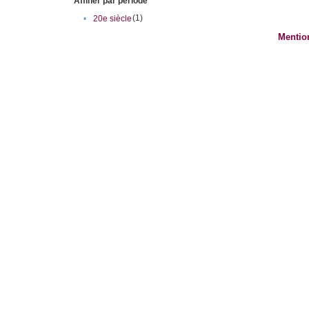
Affiner par période
(1)
•
20e siècle
Mentio