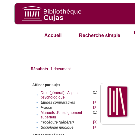
Accueil
Recherche simple
Résultats
1
document
Affiner par sujet
(1)
Droit (général) - Aspect
•
psychologique
[X]
•
Etudes comparatives
[X]
•
France
(1)
Manuels d'enseignement
•
supérieur
[X]
•
Procédure (général)
[X]
•
Sociologie juridique