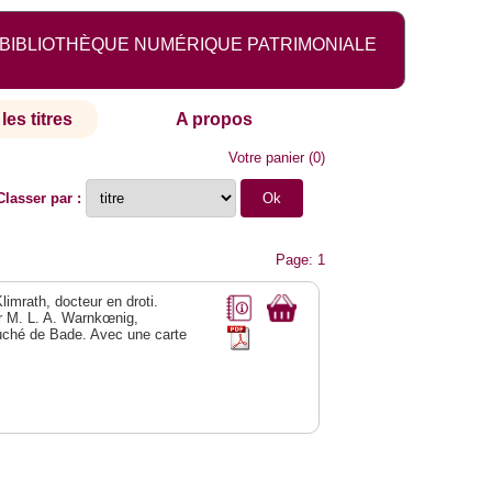
BIBLIOTHÈQUE NUMÉRIQUE PATRIMONIALE
les titres
A propos
Votre panier
(
0
)
Classer par :
Page: 1
Klimrath, docteur en droti.
ar M. L. A. Warnkœnig,
-duché de Bade. Avec une carte