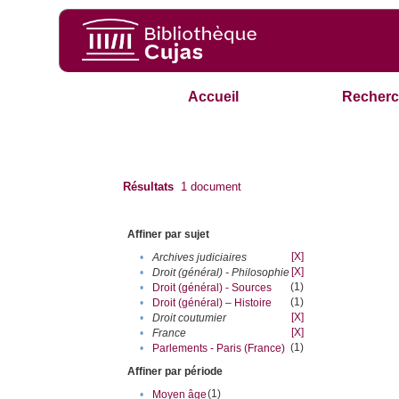
Accueil
Recherc
Résultats
1
document
Affiner par sujet
[X]
•
Archives judiciaires
[X]
•
Droit (général) - Philosophie
(1)
•
Droit (général) - Sources
(1)
•
Droit (général) – Histoire
[X]
•
Droit coutumier
[X]
•
France
(1)
•
Parlements - Paris (France)
Affiner par période
(1)
•
Moyen âge