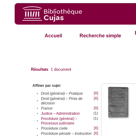
Accueil
Recherche simple
Résultats
1
document
Affiner par sujet
[X]
•
Droit (général) – Pratique
[X]
Droit (général) – Prise de
•
décision
[X]
•
France
(1)
•
Justice – Administration
(1)
Procédure (général) –
•
Processus judiciaire
[X]
•
Procédure civile
[X]
Procédure pénale – Instruction
•