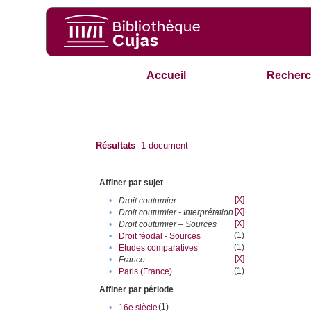
Accueil
Recherc
Résultats
1
document
Affiner par sujet
[X]
•
Droit coutumier
[X]
•
Droit coutumier - Interprétation
[X]
•
Droit coutumier – Sources
(1)
•
Droit féodal - Sources
(1)
•
Etudes comparatives
[X]
•
France
(1)
•
Paris (France)
Affiner par période
(1)
•
16e siècle