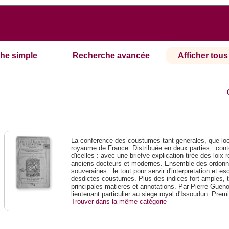
he simple
Recherche avancée
Afficher tous 
La conference des coustumes tant generales, que loca
royaume de France. Distribuée en deux parties : conte
d'icelles : avec une briefve explication tirée des loi
anciens docteurs et modernes. Ensemble des ordonn
souveraines : le tout pour servir d'interpretation et e
desdictes coustumes. Plus des indices fort amples, t
principales matieres et annotations. Par Pierre Gueno
lieutenant particulier au siege royal d'Issoudun. Prem
Trouver dans la même catégorie