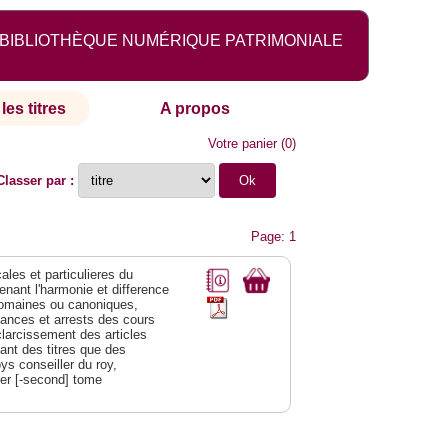
BIBLIOTHÈQUE NUMÉRIQUE PATRIMONIALE
les titres
A propos
Votre panier
(
0
)
Classer par :
Page: 1
les et particulieres du
nant l'harmonie et difference
x romaines ou canoniques,
ances et arrests des cours
sclarcissement des articles
ant des titres que des
ys conseiller du roy,
ier [-second] tome