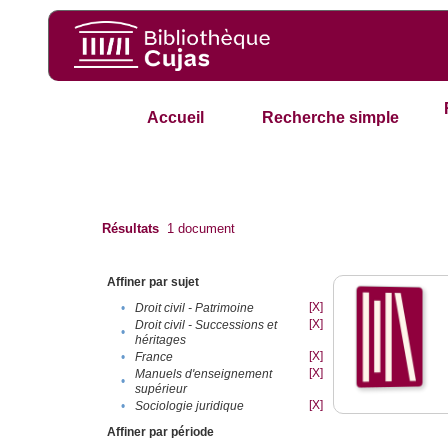
Accueil
Recherche simple
Résultats
1
document
Affiner par sujet
[X]
•
Droit civil - Patrimoine
[X]
Droit civil - Successions et
•
héritages
[X]
•
France
[X]
Manuels d'enseignement
•
supérieur
[X]
•
Sociologie juridique
Affiner par période