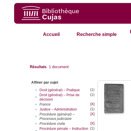
Accueil
Recherche simple
Résultats
1
document
Affiner par sujet
(1)
•
Droit (général) – Pratique
(1)
Droit (général) – Prise de
•
décision
[X]
•
France
(1)
•
Justice – Administration
[X]
Procédure (général) –
•
Processus judiciaire
[X]
•
Procédure civile
(1)
Procédure pénale – Instruction
•