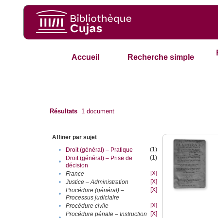
Accueil
Recherche simple
Résultats
1
document
Affiner par sujet
(1)
•
Droit (général) – Pratique
(1)
Droit (général) – Prise de
•
décision
[X]
•
France
[X]
•
Justice – Administration
[X]
Procédure (général) –
•
Processus judiciaire
[X]
•
Procédure civile
[X]
Procédure pénale – Instruction
•