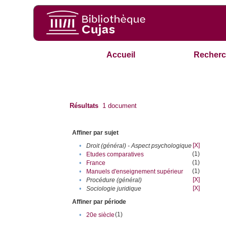
Accueil
Recherc
Résultats
1
document
Affiner par sujet
[X]
•
Droit (général) - Aspect psychologique
(1)
•
Etudes comparatives
(1)
•
France
(1)
•
Manuels d'enseignement supérieur
[X]
•
Procédure (général)
[X]
•
Sociologie juridique
Affiner par période
(1)
•
20e siècle