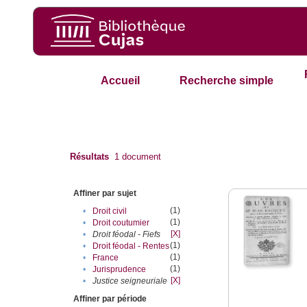
Accueil
Recherche simple
Résultats
1
document
Affiner par sujet
(1)
•
Droit civil
(1)
•
Droit coutumier
[X]
•
Droit féodal - Fiefs
(1)
•
Droit féodal - Rentes
(1)
•
France
(1)
•
Jurisprudence
[X]
•
Justice seigneuriale
Affiner par période