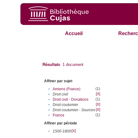
Accueil
Recherc
Résultats
1
document
Affiner par sujet
(1)
•
Amiens (France)
[X]
•
Droit civil
(1)
•
Droit civil - Donations
[X]
•
Droit coutumier
[X]
•
Droit coutumier - Sources
(1)
•
France
Affiner par période
[X]
•
1500-1800