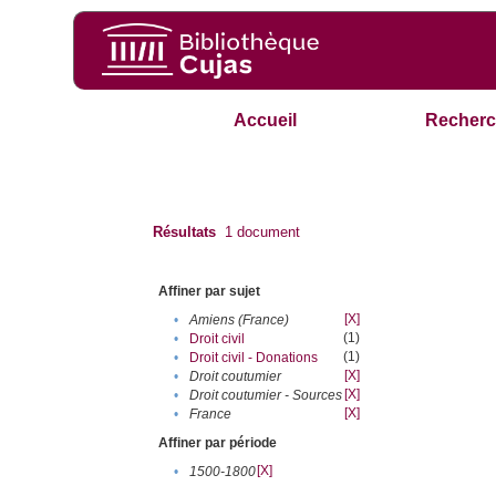
Accueil
Recherc
Résultats
1
document
Affiner par sujet
[X]
•
Amiens (France)
(1)
•
Droit civil
(1)
•
Droit civil - Donations
[X]
•
Droit coutumier
[X]
•
Droit coutumier - Sources
[X]
•
France
Affiner par période
[X]
•
1500-1800