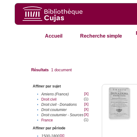
Accueil
Recherche simple
Résultats
1
document
Affiner par sujet
[X]
•
Amiens (France)
(1)
•
Droit civil
[X]
•
Droit civil - Donations
[X]
•
Droit coutumier
[X]
•
Droit coutumier - Sources
(1)
•
France
Affiner par période
[X]
•
1500-1800