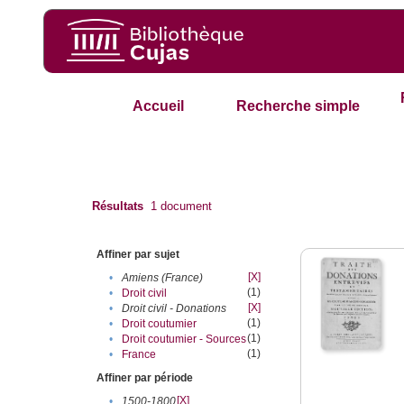
Accueil
Recherche simple
Résultats
1
document
Affiner par sujet
[X]
•
Amiens (France)
(1)
•
Droit civil
[X]
•
Droit civil - Donations
(1)
•
Droit coutumier
(1)
•
Droit coutumier - Sources
(1)
•
France
Affiner par période
[X]
•
1500-1800