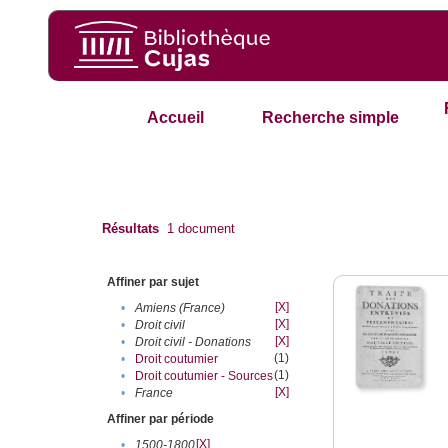
Accueil
Recherche simple
Résultats
1
document
Affiner par sujet
[X]
•
Amiens (France)
[X]
•
Droit civil
[X]
•
Droit civil - Donations
(1)
•
Droit coutumier
(1)
•
Droit coutumier - Sources
[X]
•
France
Affiner par période
[X]
•
1500-1800