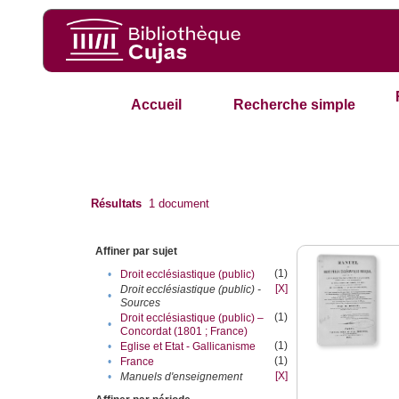
Accueil
Recherche simple
Résultats
1
document
Affiner par sujet
(1)
•
Droit ecclésiastique (public)
[X]
Droit ecclésiastique (public) -
•
Sources
(1)
Droit ecclésiastique (public) –
•
Concordat (1801 ; France)
(1)
•
Eglise et Etat - Gallicanisme
(1)
•
France
[X]
•
Manuels d'enseignement