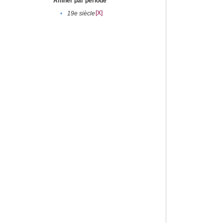
Affiner par période
[X]
•
19e siècle