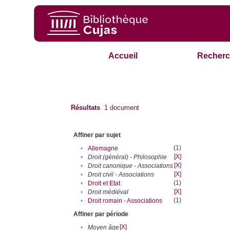
Accueil
Recherc
Résultats
1
document
Affiner par sujet
(1)
•
Allemagne
[X]
•
Droit (général) - Philosophie
[X]
•
Droit canonique - Associations
[X]
•
Droit civil - Associations
(1)
•
Droit et Etat
[X]
•
Droit médiéval
(1)
•
Droit romain - Associations
Affiner par période
[X]
•
Moyen âge