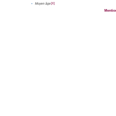
[X]
•
Moyen âge
Mentio