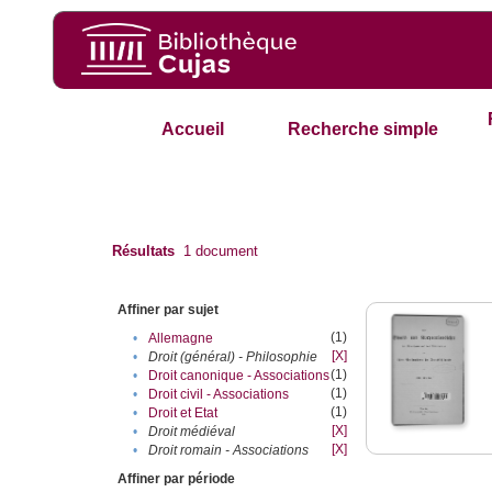
Accueil
Recherche simple
Résultats
1
document
Affiner par sujet
(1)
•
Allemagne
[X]
•
Droit (général) - Philosophie
(1)
•
Droit canonique - Associations
(1)
•
Droit civil - Associations
(1)
•
Droit et Etat
[X]
•
Droit médiéval
[X]
•
Droit romain - Associations
Affiner par période