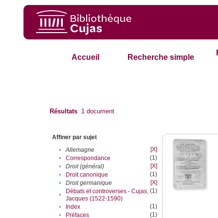
Accueil
Recherche simple
Résultats
1
document
Affiner par sujet
[X]
•
Allemagne
(1)
•
Correspondance
[X]
•
Droit (général)
(1)
•
Droit canonique
[X]
•
Droit germanique
(1)
Débats et controverses - Cujas,
•
Jacques (1522-1590)
(1)
•
Index
(1)
•
Préfaces