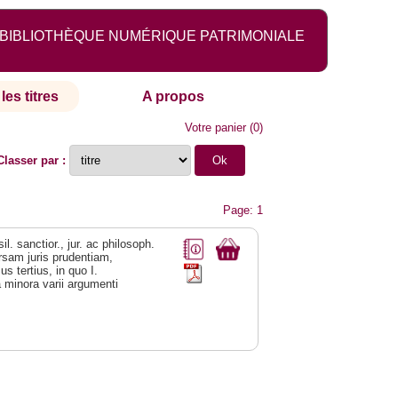
BIBLIOTHÈQUE NUMÉRIQUE PATRIMONIALE
les titres
A propos
Votre panier
(
0
)
Classer par :
Page: 1
l. sanctior., jur. ac philosoph.
ersam juris prudentiam,
s tertius, in quo I.
a minora varii argumenti