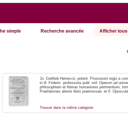
he simple
Recherche avancée
Afficher tous 
Jo. Gottlieb Heineccii, potent. Prussorum regis a consi
in ill. Frideric. professoris publ. ord. Operum ad univ
philosophiam et litteras humaniores pertinentium, tomu
Praefationes alienis libris praemissae, et II. Opuscul
Trouver dans la même catégorie