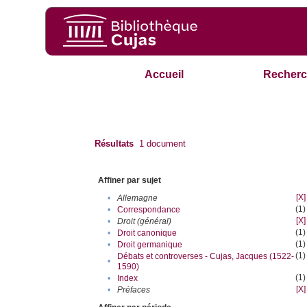
Accueil
Recherc
Résultats
1
document
Affiner par sujet
[X]
•
Allemagne
(1)
•
Correspondance
[X]
•
Droit (général)
(1)
•
Droit canonique
(1)
•
Droit germanique
(1)
Débats et controverses - Cujas, Jacques (1522-
•
1590)
(1)
•
Index
[X]
•
Préfaces