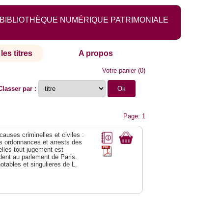
BIBLIOTHÈQUE NUMÉRIQUE PATRIMONIALE
les titres
A propos
Votre panier
(
0
)
Classer par :
Page: 1
 causes criminelles et civiles :
es ordonnances et arrests des
lles tout jugement est
dent au parlement de Paris.
notables et singulieres de L.