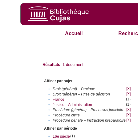
Accueil
Recherc
Résultats
1
document
Affiner par sujet
[X]
•
Droit (général) – Pratique
[X]
•
Droit (général) – Prise de décision
(1)
•
France
(1)
•
Justice – Administration
[X]
•
Procédure (général) – Processus judiciaire
[X]
•
Procédure civile
[X]
•
Procédure pénale – Instruction préparatoire
Affiner par période
(1)
•
16e siècle