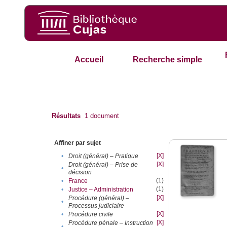
Accueil
Recherche simple
Résultats
1
document
Affiner par sujet
[X]
•
Droit (général) – Pratique
[X]
Droit (général) – Prise de
•
décision
(1)
•
France
(1)
•
Justice – Administration
[X]
Procédure (général) –
•
Processus judiciaire
[X]
•
Procédure civile
[X]
Procédure pénale – Instruction
•