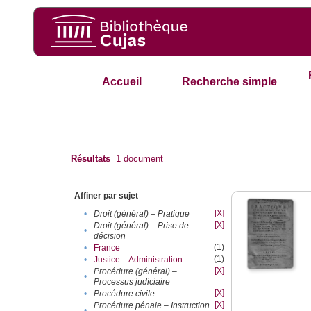
Accueil
Recherche simple
Résultats
1
document
Affiner par sujet
[X]
•
Droit (général) – Pratique
[X]
Droit (général) – Prise de
•
décision
(1)
•
France
(1)
•
Justice – Administration
[X]
Procédure (général) –
•
Processus judiciaire
[X]
•
Procédure civile
[X]
Procédure pénale – Instruction
•