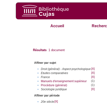
Accueil
Recherc
Résultats
1
document
Affiner par sujet
[X]
•
Droit (général) - Aspect psychologique
[X]
•
Etudes comparatives
[X]
•
France
(1)
•
Manuels d'enseignement supérieur
(1)
•
Procédure (général)
[X]
•
Sociologie juridique
Affiner par période
[X]
•
20e siècle