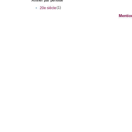
Affiner par période
(1)
•
20e siècle
Mentio