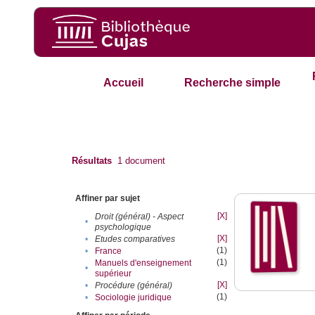
Accueil
Recherche simple
Résultats
1
document
Affiner par sujet
[X]
Droit (général) - Aspect
•
psychologique
[X]
•
Etudes comparatives
(1)
•
France
(1)
Manuels d'enseignement
•
supérieur
[X]
•
Procédure (général)
(1)
•
Sociologie juridique