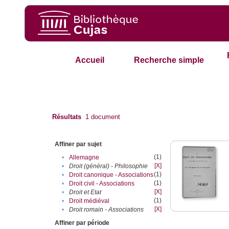
Accueil
Recherche simple
Résultats
1
document
Affiner par sujet
(1)
•
Allemagne
[X]
•
Droit (général) - Philosophie
(1)
•
Droit canonique - Associations
(1)
•
Droit civil - Associations
[X]
•
Droit et Etat
(1)
•
Droit médiéval
[X]
•
Droit romain - Associations
Affiner par période