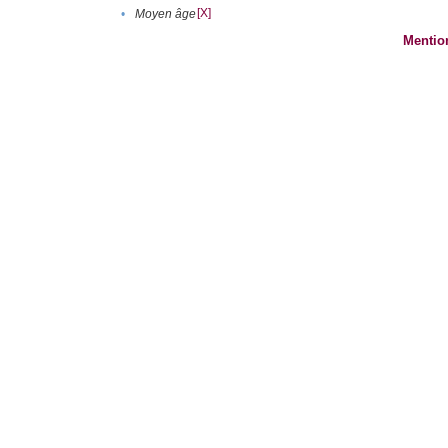
[X]
•
Moyen âge
Mentio