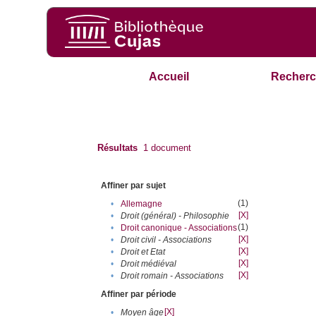
Accueil
Recherc
Résultats
1
document
Affiner par sujet
(1)
•
Allemagne
[X]
•
Droit (général) - Philosophie
(1)
•
Droit canonique - Associations
[X]
•
Droit civil - Associations
[X]
•
Droit et Etat
[X]
•
Droit médiéval
[X]
•
Droit romain - Associations
Affiner par période
[X]
•
Moyen âge