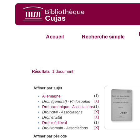
Accueil
Recherche simple
Résultats
1
document
Affiner par sujet
(1)
•
Allemagne
[X]
•
Droit (général) - Philosophie
(1)
•
Droit canonique - Associations
[X]
•
Droit civil - Associations
[X]
•
Droit et Etat
(1)
•
Droit médiéval
[X]
•
Droit romain - Associations
Affiner par période