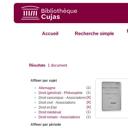
Accueil
Recherche simple
Résultats
1
document
Affiner par sujet
(1)
•
Allemagne
(1)
•
Droit (général) - Philosophie
[X]
•
Droit canonique - Associations
[X]
•
Droit civil - Associations
[X]
•
Droit et Etat
(1)
•
Droit médiéval
(1)
•
Droit romain - Associations
Affiner par période