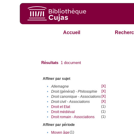
Accueil
Recherc
Résultats
1
document
Affiner par sujet
[X]
•
Allemagne
[X]
•
Droit (général) - Philosophie
[X]
•
Droit canonique - Associations
[X]
•
Droit civil - Associations
(1)
•
Droit et Etat
(1)
•
Droit médiéval
(1)
•
Droit romain - Associations
Affiner par période
(1)
•
Moyen âge