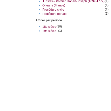
(1)
•
Juristes – Pothier, Robert-Joseph (1699-1772)
(1)
•
Orléans (France)
(1)
•
Procédure civile
(1)
•
Procédure pénale
Affiner par période
(10)
•
18e siècle
(1)
•
19e siècle