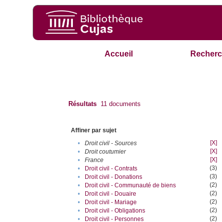
Accueil
Recherc
Résultats
11
documents
Affiner par sujet
[X]
•
Droit civil - Sources
[X]
•
Droit coutumier
[X]
•
France
(3)
•
Droit civil - Contrats
(3)
•
Droit civil - Donations
(2)
•
Droit civil - Communauté de biens
(2)
•
Droit civil - Douaire
(2)
•
Droit civil - Mariage
(2)
•
Droit civil - Obligations
(2)
•
Droit civil - Personnes