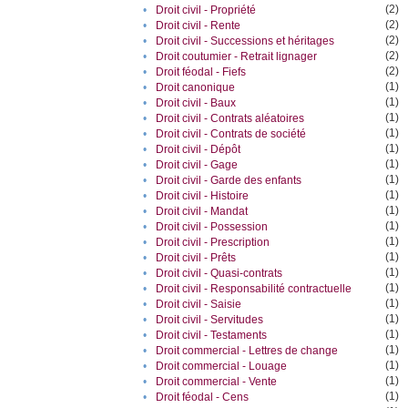
(2)
•
Droit civil - Propriété
(2)
•
Droit civil - Rente
(2)
•
Droit civil - Successions et héritages
(2)
•
Droit coutumier - Retrait lignager
(2)
•
Droit féodal - Fiefs
(1)
•
Droit canonique
(1)
•
Droit civil - Baux
(1)
•
Droit civil - Contrats aléatoires
(1)
•
Droit civil - Contrats de société
(1)
•
Droit civil - Dépôt
(1)
•
Droit civil - Gage
(1)
•
Droit civil - Garde des enfants
(1)
•
Droit civil - Histoire
(1)
•
Droit civil - Mandat
(1)
•
Droit civil - Possession
(1)
•
Droit civil - Prescription
(1)
•
Droit civil - Prêts
(1)
•
Droit civil - Quasi-contrats
(1)
•
Droit civil - Responsabilité contractuelle
(1)
•
Droit civil - Saisie
(1)
•
Droit civil - Servitudes
(1)
•
Droit civil - Testaments
(1)
•
Droit commercial - Lettres de change
(1)
•
Droit commercial - Louage
(1)
•
Droit commercial - Vente
(1)
•
Droit féodal - Cens