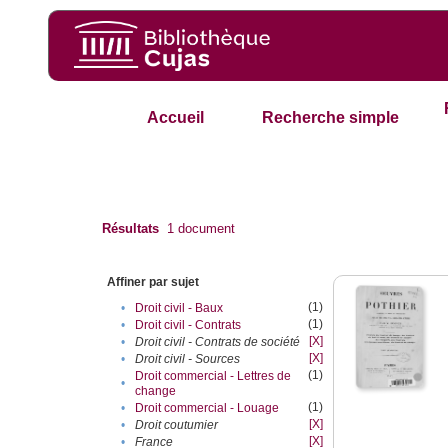
Accueil
Recherche simple
Résultats
1
document
Affiner par sujet
(1)
•
Droit civil - Baux
(1)
•
Droit civil - Contrats
[X]
•
Droit civil - Contrats de société
[X]
•
Droit civil - Sources
(1)
Droit commercial - Lettres de
•
change
(1)
•
Droit commercial - Louage
[X]
•
Droit coutumier
[X]
•
France