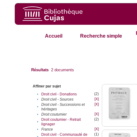
Accueil
Recherche simple
Résultats
2
documents
Affiner par sujet
(2)
•
Droit civil - Donations
[X]
•
Droit civil - Sources
[X]
Droit civil - Successions et
•
héritages
[X]
•
Droit coutumier
(2)
Droit coutumier - Retrait
•
lignager
[X]
•
France
(1)
Droit civil - Communauté de
•