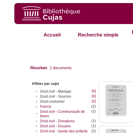
Accueil
Recherche simple
Résultats
2
documents
Affiner par sujet
[X]
•
Droit civil - Mariage
[X]
•
Droit civil - Sources
[X]
•
Droit coutumier
(2)
•
France
(1)
Droit civil - Communauté de
•
biens
(1)
•
Droit civil - Donations
(1)
•
Droit civil - Douaire
(1)
•
Droit civil - Garde des enfants