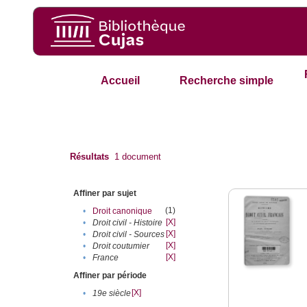
Accueil
Recherche simple
Résultats
1
document
Affiner par sujet
(1)
•
Droit canonique
[X]
•
Droit civil - Histoire
[X]
•
Droit civil - Sources
[X]
•
Droit coutumier
[X]
•
France
Affiner par période
[X]
•
19e siècle