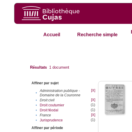
Accueil
Recherche simple
Résultats
1
document
Affiner par sujet
[X]
Administration publique -
•
Domaine de la Couronne
[X]
•
Droit civil
(1)
•
Droit coutumier
(1)
•
Droit féodal
[X]
•
France
(1)
•
Jurisprudence
Affiner par période