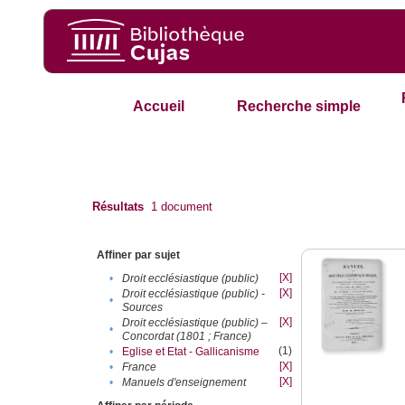
Accueil
Recherche simple
Résultats
1
document
Affiner par sujet
[X]
•
Droit ecclésiastique (public)
[X]
Droit ecclésiastique (public) -
•
Sources
[X]
Droit ecclésiastique (public) –
•
Concordat (1801 ; France)
(1)
•
Eglise et Etat - Gallicanisme
[X]
•
France
[X]
•
Manuels d'enseignement