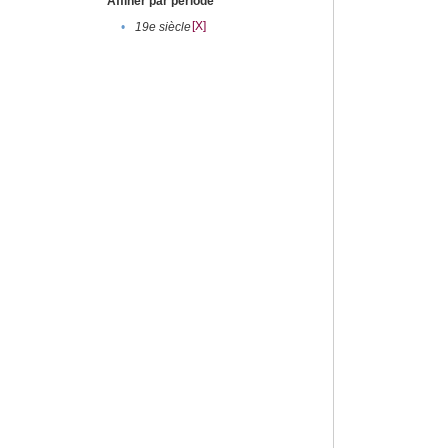
Affiner par période
[X]
•
19e siècle