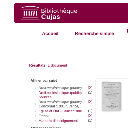
Accueil
Recherche simple
Résultats
1
document
Affiner par sujet
[X]
•
Droit ecclésiastique (public)
(1)
Droit ecclésiastique (public) -
•
Sources
[X]
Droit ecclésiastique (public) –
•
Concordat (1801 ; France)
(1)
•
Eglise et Etat - Gallicanisme
[X]
•
France
(1)
•
Manuels d'enseignement