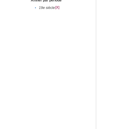
Affiner par période
[X]
•
19e siècle