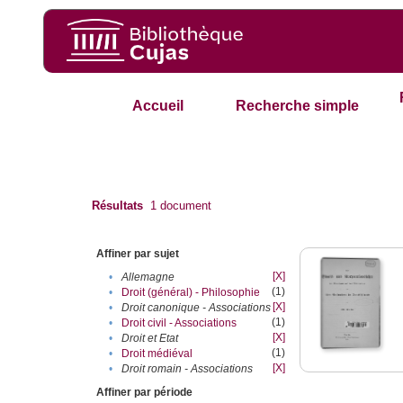
Accueil
Recherche simple
Résultats
1
document
Affiner par sujet
[X]
•
Allemagne
(1)
•
Droit (général) - Philosophie
[X]
•
Droit canonique - Associations
(1)
•
Droit civil - Associations
[X]
•
Droit et Etat
(1)
•
Droit médiéval
[X]
•
Droit romain - Associations
Affiner par période