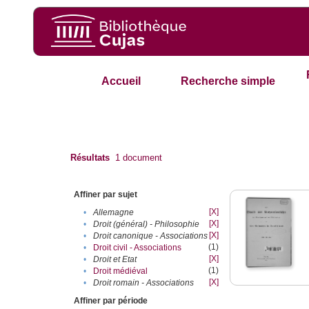
Accueil
Recherche simple
Résultats
1
document
Affiner par sujet
[X]
•
Allemagne
[X]
•
Droit (général) - Philosophie
[X]
•
Droit canonique - Associations
(1)
•
Droit civil - Associations
[X]
•
Droit et Etat
(1)
•
Droit médiéval
[X]
•
Droit romain - Associations
Affiner par période