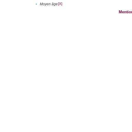
[X]
•
Moyen âge
Mentio