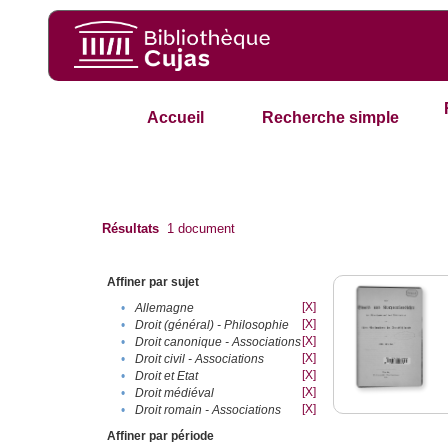
Accueil
Recherche simple
Résultats
1
document
Affiner par sujet
[X]
•
Allemagne
[X]
•
Droit (général) - Philosophie
[X]
•
Droit canonique - Associations
[X]
•
Droit civil - Associations
[X]
•
Droit et Etat
[X]
•
Droit médiéval
[X]
•
Droit romain - Associations
Affiner par période