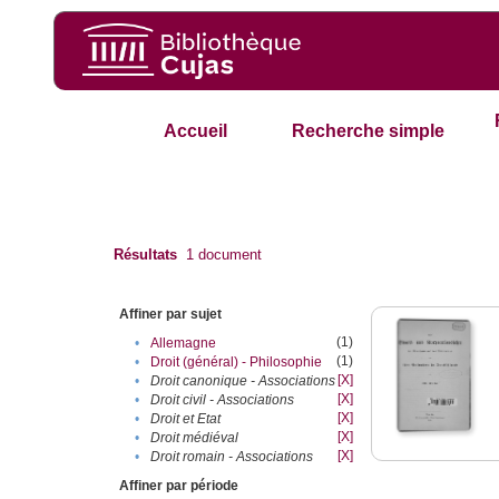
Accueil
Recherche simple
Résultats
1
document
Affiner par sujet
(1)
•
Allemagne
(1)
•
Droit (général) - Philosophie
[X]
•
Droit canonique - Associations
[X]
•
Droit civil - Associations
[X]
•
Droit et Etat
[X]
•
Droit médiéval
[X]
•
Droit romain - Associations
Affiner par période