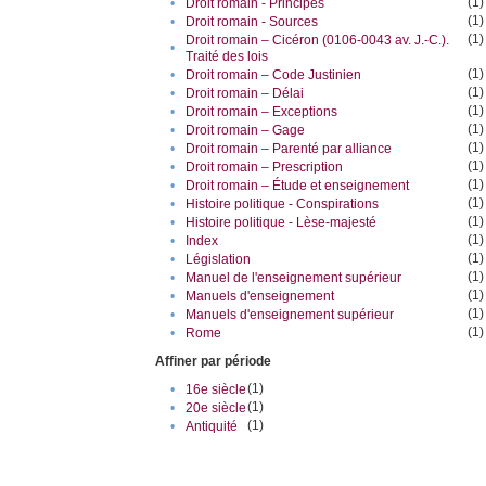
(1)
•
Droit romain - Principes
(1)
•
Droit romain - Sources
(1)
Droit romain – Cicéron (0106-0043 av. J.-C.).
•
Traité des lois
(1)
•
Droit romain – Code Justinien
(1)
•
Droit romain – Délai
(1)
•
Droit romain – Exceptions
(1)
•
Droit romain – Gage
(1)
•
Droit romain – Parenté par alliance
(1)
•
Droit romain – Prescription
(1)
•
Droit romain – Étude et enseignement
(1)
•
Histoire politique - Conspirations
(1)
•
Histoire politique - Lèse-majesté
(1)
•
Index
(1)
•
Législation
(1)
•
Manuel de l'enseignement supérieur
(1)
•
Manuels d'enseignement
(1)
•
Manuels d'enseignement supérieur
(1)
•
Rome
Affiner par période
(1)
•
16e siècle
(1)
•
20e siècle
(1)
•
Antiquité