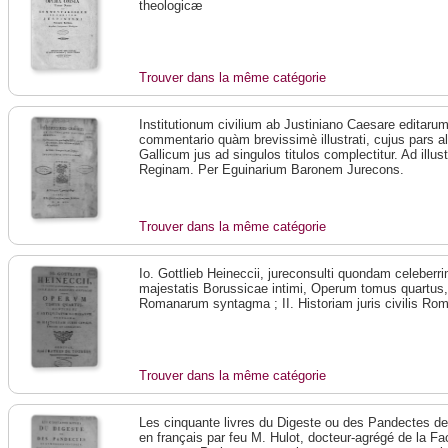
theologicæ
Trouver dans la même catégorie
Institutionum civilium ab Justiniano Caesare editarum li
commentario quàm brevissimè illustrati, cujus pars 
Gallicum jus ad singulos titulos complectitur. Ad illus
Reginam. Per Eguinarium Baronem Jurecons.
Trouver dans la même catégorie
Io. Gottlieb Heineccii, jureconsulti quondam celeberrim
majestatis Borussicae intimi, Operum tomus quartus, 
Romanarum syntagma ; II. Historiam juris civilis Ro
Trouver dans la même catégorie
Les cinquante livres du Digeste ou des Pandectes de l
en français par feu M. Hulot, docteur-agrégé de la Fac