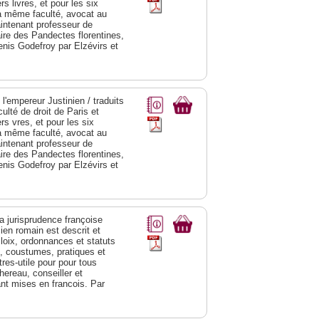
s livres, et pour les six
la même faculté, avocat au
aintenant professeur de
aire des Pandectes florentines,
Denis Godefroy par Elzévirs et
'empereur Justinien / traduits
ulté de droit de Paris et
s vres, et pour les six
la même faculté, avocat au
aintenant professeur de
aire des Pandectes florentines,
Denis Godefroy par Elzévirs et
la jurisprudence françoise
cien romain est descrit et
 loix, ordonnances et statuts
, coustumes, pratiques et
es-utile pour pour tous
hereau, conseiller et
ant mises en francois. Par