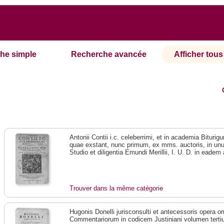
he simple
Recherche avancée
Afficher tous 
Antonii Contii i.c. celeberrimi, et in academia Bitur
quae exstant, nunc primum, ex mms. auctoris, in un
Studio et diligentia Emundi Merillii, I. U. D. in ead
Trouver dans la même catégorie
Hugonis Donelli jurisconsulti et antecessoris opera 
Commentariorum in codicem Justiniani volumen terti