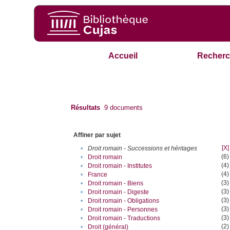
Accueil
Recherc
Résultats
9
documents
Affiner par sujet
[X]
•
Droit romain - Successions et héritages
(6)
•
Droit romain
(4)
•
Droit romain - Institutes
(4)
•
France
(3)
•
Droit romain - Biens
(3)
•
Droit romain - Digeste
(3)
•
Droit romain - Obligations
(3)
•
Droit romain - Personnes
(3)
•
Droit romain - Traductions
(2)
•
Droit (général)