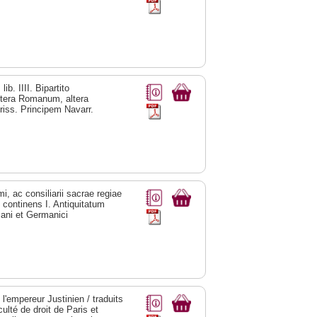
b. IIII. Bipartito
altera Romanum, altera
triss. Principem Navarr.
i, ac consiliarii sacrae regiae
continens I. Antiquitatum
mani et Germanici
'empereur Justinien / traduits
ulté de droit de Paris et