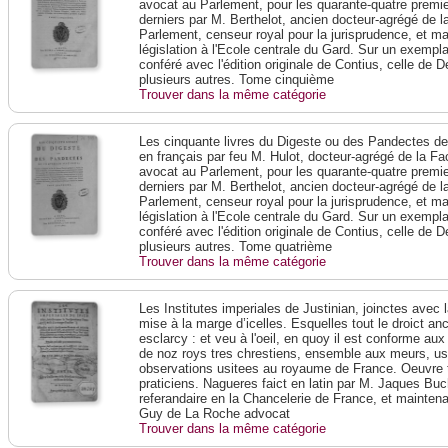
avocat au Parlement, pour les quarante-quatre premier
derniers par M. Berthelot, ancien docteur-agrégé de 
Parlement, censeur royal pour la jurisprudence, et m
législation à l'Ecole centrale du Gard. Sur un exempl
conféré avec l'édition originale de Contius, celle de 
plusieurs autres. Tome cinquième
Trouver dans la même catégorie
Les cinquante livres du Digeste ou des Pandectes de l
en français par feu M. Hulot, docteur-agrégé de la Fac
avocat au Parlement, pour les quarante-quatre premier
derniers par M. Berthelot, ancien docteur-agrégé de 
Parlement, censeur royal pour la jurisprudence, et m
législation à l'Ecole centrale du Gard. Sur un exempl
conféré avec l'édition originale de Contius, celle de 
plusieurs autres. Tome quatrième
Trouver dans la même catégorie
Les Institutes imperiales de Justinian, joinctes avec 
mise à la marge d’icelles. Esquelles tout le droict an
esclarcy : et veu à l'oeil, en quoy il est conforme aux
de noz roys tres chrestiens, ensemble aux meurs, us
observations usitees au royaume de France. Oeuvre tr
praticiens. Nagueres faict en latin par M. Jaques Buc
referandaire en la Chancelerie de France, et mainten
Guy de La Roche advocat
Trouver dans la même catégorie