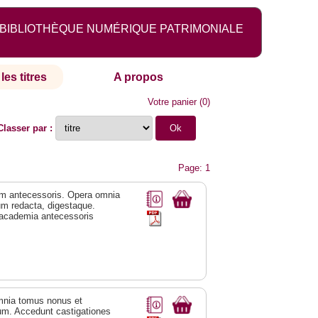
BIBLIOTHÈQUE NUMÉRIQUE PATRIMONIALE
les titres
A propos
Votre panier
(
0
)
Classer par :
Page: 1
igum antecessoris. Opera omnia
um redacta, digestaque.
em academia antecessoris
omnia tomus nonus et
um. Accedunt castigationes