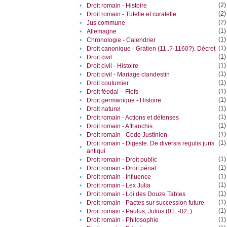
(2)
•
Droit romain - Histoire
(2)
•
Droit romain - Tutelle et curatelle
(2)
•
Jus commune
(1)
•
Allemagne
(1)
•
Chronologie - Calendrier
(1)
•
Droit canonique - Gratien (11..?-1160?). Décret
(1)
•
Droit civil
(1)
•
Droit civil - Histoire
(1)
•
Droit civil - Mariage clandestin
(1)
•
Droit coutumier
(1)
•
Droit féodal – Fiefs
(1)
•
Droit germanique - Histoire
(1)
•
Droit naturel
(1)
•
Droit romain - Actions et défenses
(1)
•
Droit romain - Affranchis
(1)
•
Droit romain - Code Justinien
(1)
Droit romain - Digeste. De diversis regulis juris
•
antiqui
(1)
•
Droit romain - Droit public
(1)
•
Droit romain - Droit pénal
(1)
•
Droit romain - Influence
(1)
•
Droit romain - Lex Julia
(1)
•
Droit romain - Loi des Douze Tables
(1)
•
Droit romain - Pactes sur succession future
(1)
•
Droit romain - Paulus‎, Julius‎ (01..-02..)
(1)
•
Droit romain - Philosophie