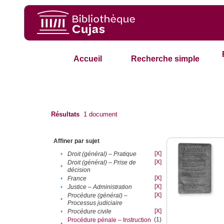
Accueil
Recherche simple
Résultats
1
document
Affiner par sujet
[X]
•
Droit (général) – Pratique
[X]
Droit (général) – Prise de
•
décision
[X]
•
France
[X]
•
Justice – Administration
[X]
Procédure (général) –
•
Processus judiciaire
[X]
•
Procédure civile
(1)
Procédure pénale – Instruction
•