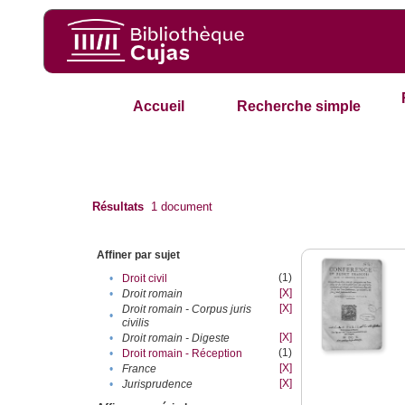
Accueil
Recherche simple
Résultats
1
document
Affiner par sujet
(1)
•
Droit civil
[X]
•
Droit romain
[X]
Droit romain - Corpus juris
•
civilis
[X]
•
Droit romain - Digeste
(1)
•
Droit romain - Réception
[X]
•
France
[X]
•
Jurisprudence