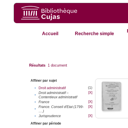
Accueil
Recherche simple
Résultats
1
document
Affiner par sujet
(1)
•
Droit administratif
[X]
Droit administratif –
•
Contentieux administratif
[X]
•
France
[X]
France. Conseil d'Etat (1799-
•
….)
[X]
•
Jurisprudence
Affiner par période