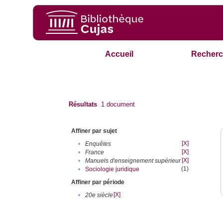
Accueil
Recherc
Résultats
1
document
Affiner par sujet
[X]
•
Enquêtes
[X]
•
France
[X]
•
Manuels d'enseignement supérieur
(1)
•
Sociologie juridique
Affiner par période
[X]
•
20e siècle