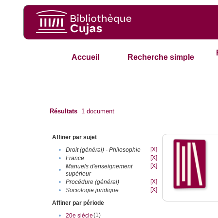
Accueil
Recherche simple
Résultats
1
document
Affiner par sujet
[X]
•
Droit (général) - Philosophie
[X]
•
France
[X]
Manuels d'enseignement
•
supérieur
[X]
•
Procédure (général)
[X]
•
Sociologie juridique
Affiner par période
(1)
•
20e siècle